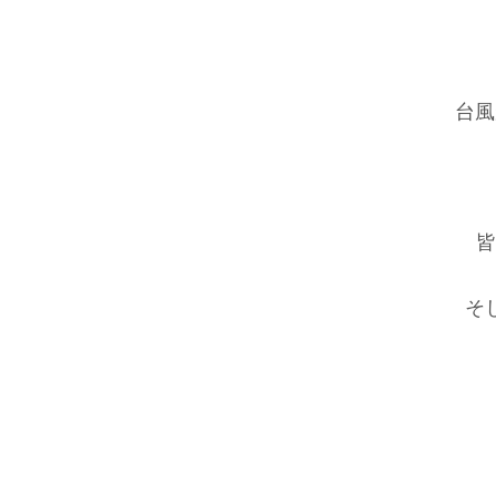
台風
皆
そ