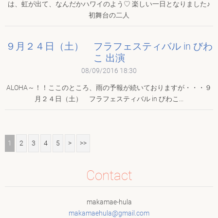
は、虹が出て、なんだかハワイのよう♡ 楽しい一日となりました♪
初舞台の二人
９月２４日（土） フラフェスティバル in びわ
こ 出演
08/09/2016 18:30
ALOHA～！！ここのところ、雨の予報が続いておりますが・・・９
月２４日（土） フラフェスティバル in びわこ...
1
2
3
4
5
>
>>
Contact
makamae-hula
makamaeh
ula@gmai
l.com