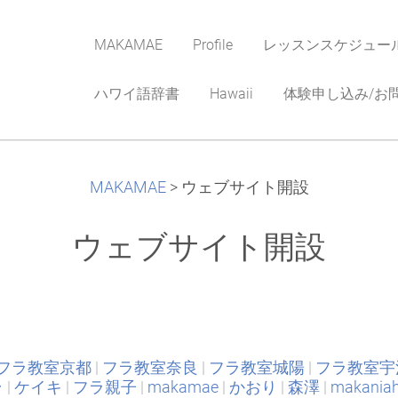
MAKAMAE
Profile
レッスンスケジュー
ハワイ語辞書
Hawaii
体験申し込み/お
MAKAMAE
>
ウェブサイト開設
ウェブサイト開設
フラ教室京都
|
フラ教室奈良
|
フラ教室城陽
|
フラ教室宇
ラ
|
ケイキ
|
フラ親子
|
makamae
|
かおり
|
森澤
|
makania